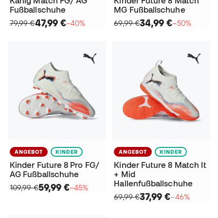
Känig Match FG/ AG
Kinder Future 8 Match
Fußballschuhe
MG Fußballschuhe
47,99 €
34,99 €
79,99 €
−40%
69,99 €
−50%
ANGEBOT
KINDER
ANGEBOT
KINDER
Kinder Future 8 Pro FG/
Kinder Future 8 Match It
AG Fußballschuhe
+ Mid
Hallenfußballschuhe
59,99 €
109,99 €
−45%
37,99 €
69,99 €
−46%