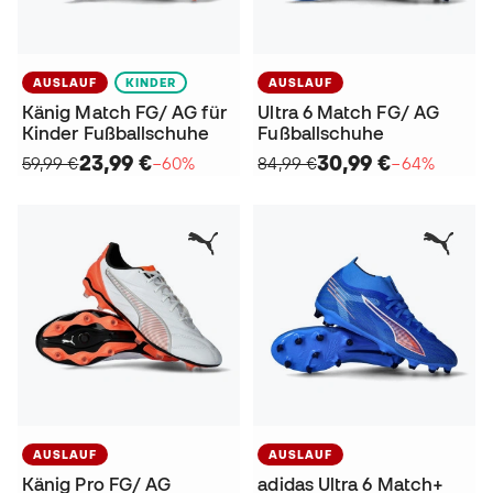
AUSLAUF
KINDER
AUSLAUF
Känig Match FG/ AG für
Ultra 6 Match FG/ AG
Kinder Fußballschuhe
Fußballschuhe
23,99 €
30,99 €
59,99 €
−60%
84,99 €
−64%
AUSLAUF
AUSLAUF
Känig Pro FG/ AG
adidas Ultra 6 Match+