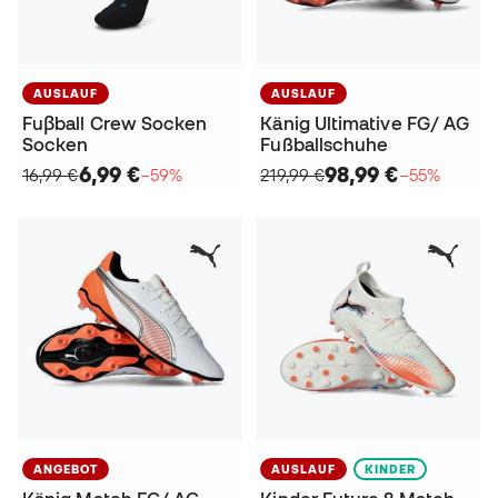
AUSLAUF
AUSLAUF
Fuβball Crew Socken
Känig Ultimative FG/ AG
Socken
Fußballschuhe
6,99 €
98,99 €
16,99 €
−59%
219,99 €
−55%
ANGEBOT
AUSLAUF
KINDER