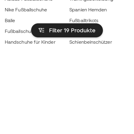
Nike Fußballschuhe
Spanien Hemden
Bälle
Fußballtrikots
Filter 19
Produkte
Fußballschuhe für Kinder
Regenmäntel
Handschuhe für Kinder
Schienbeinschützer
Fußballschuhe für Kinder
Torwartkleidung
Kleidung für Kinder
Black Friday
Werde ein
Jetzt
Member
Sammeln Sie Punkte und sparen Sie bei Ihren
Einkäufe