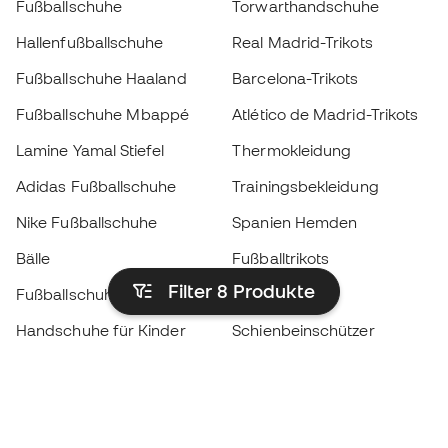
Fußballschuhe
Torwarthandschuhe
Hallenfußballschuhe
Real Madrid-Trikots
Fußballschuhe Haaland
Barcelona-Trikots
Fußballschuhe Mbappé
Atlético de Madrid-Trikots
Lamine Yamal Stiefel
Thermokleidung
Adidas Fußballschuhe
Trainingsbekleidung
Nike Fußballschuhe
Spanien Hemden
Bälle
Fußballtrikots
Filter 8
Produkte
Fußballschuhe für Kinder
Regenmäntel
Handschuhe für Kinder
Schienbeinschützer
Fußballschuhe für Kinder
Torwartkleidung
Kleidung für Kinder
Black Friday