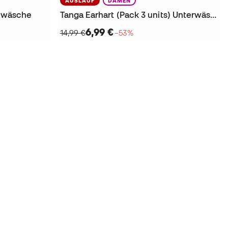
AUSLAUF
DAMEN
erwäsche
Tanga Earhart (Pack 3 units) Unterwäsche
6,99 €
14,99 €
−53%