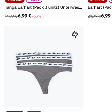
AUSLAUF
DAMEN
AUSLAUF
Tanga Earhart (Pack 3 units) Unterwäsche
Earhart (Pa
6,99 €
6,99
14,99 €
−53%
24,99 €