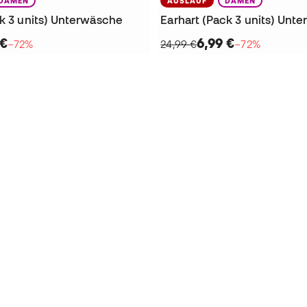
DAMEN
AUSLAUF
DAMEN
ck 3 units) Unterwäsche
Earhart (Pack 3 units) Unt
 €
6,99 €
−72%
24,99 €
−72%