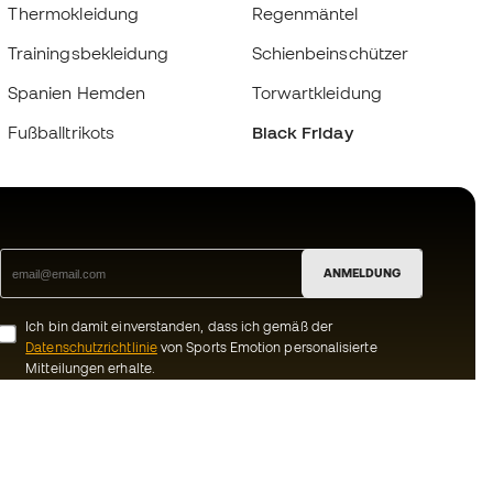
Thermokleidung
Regenmäntel
Trainingsbekleidung
Schienbeinschützer
Spanien Hemden
Torwartkleidung
Fußballtrikots
Black Friday
ANMELDUNG
Ich bin damit einverstanden, dass ich gemäß der
Datenschutzrichtlinie
von Sports Emotion personalisierte
Mitteilungen erhalte.
ion
#BeTheBest