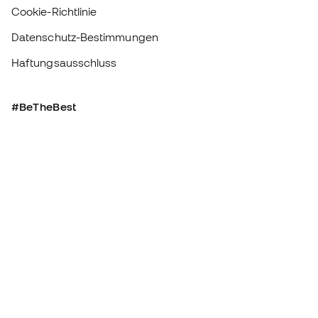
Bei Sports Emotion fördern wir einen sportlichen Lebensstil, der darauf
abzielt, das vollkommene Glück der Sportler zu erreichen, dank des
Ökosystems, das von jeder der spezialisierten Marken der Gruppe
geschaffen wird.
Basketball Emotion
Running Emotion
Deutschland