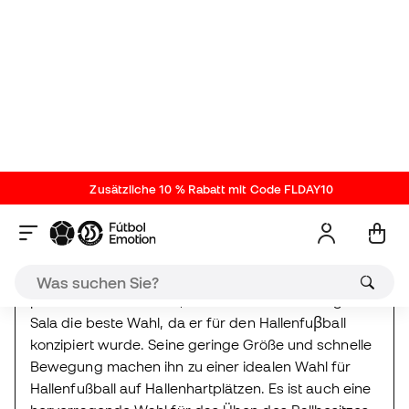
Ball technische Beschreibung
Weiß-Rot-Eisen getroffen
ref. AD_HT2425
| ref.
Anbieter HT2425
Wenn du auf der Suche nach einem Ball bist, mit
dem du die Technik deines Teams auf kleinem Raum
perfektionieren kannst, ist der adidas Tiro League
Sala die beste Wahl, da er für den Hallenfuβball
konzipiert wurde. Seine geringe Größe und schnelle
Bewegung machen ihn zu einer idealen Wahl für
Hallenfußball auf Hallenhartplätzen. Es ist auch eine
hervorragende Wahl für das Üben des Ballbesitzes
auf engstem Raum in 11-a-side
Fuβballmannschaften.
adidas Neue Veröffentlichungen
Nicht vorrättig