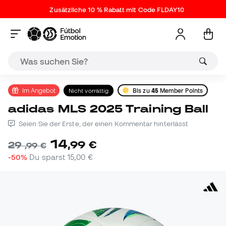
Zusätzliche 10 % Rabatt mit Code FLDAY10
Im Angebot
Nicht vorrättig
Bis zu
45
Member Points
adidas MLS 2025 Training Ball
Seien Sie der Erste, der einen Kommentar hinterlässt
14
,
99
€
29
,
99
€
-50%
Du sparst
15,00 €