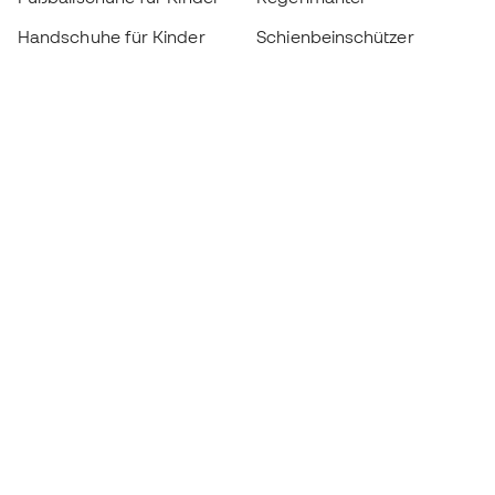
Handschuhe für Kinder
Schienbeinschützer
Fußballschuhe für Kinder
Torwartkleidung
Kleidung für Kinder
Black Friday
Werde ein
Jetzt
Member
Sammeln Sie Punkte und sparen Sie bei Ihren
Einkäufe
Vorrangiger Zugang zu exklusiven Produkten
Treten Sie über einer halben Million Mitglieder
bei