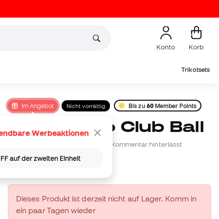
Konto
Korb
Trikotsets
Im Angebot
Nicht vorrättig
Bis zu
60
Member Points
adidas Tiro Club Ball
ndbare Werbeaktionen
Seien Sie der Erste, der einen Kommentar hinterlässt
F auf der zweiten Einheit
19
,
99
€
Dieses Produkt ist derzeit nicht auf Lager. Komm in
ein paar Tagen wieder