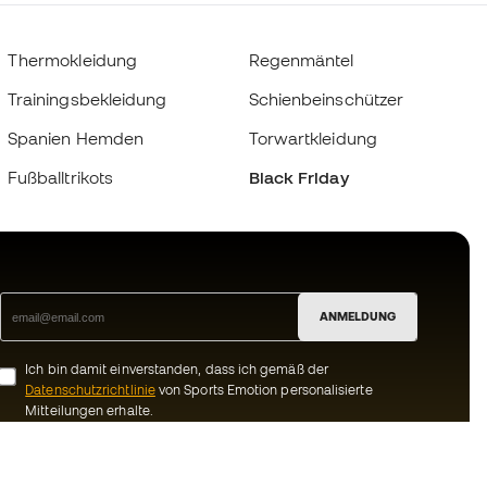
Thermokleidung
Regenmäntel
Trainingsbekleidung
Schienbeinschützer
Spanien Hemden
Torwartkleidung
Fußballtrikots
Black Friday
ANMELDUNG
Ich bin damit einverstanden, dass ich gemäß der
Datenschutzrichtlinie
von Sports Emotion personalisierte
Mitteilungen erhalte.