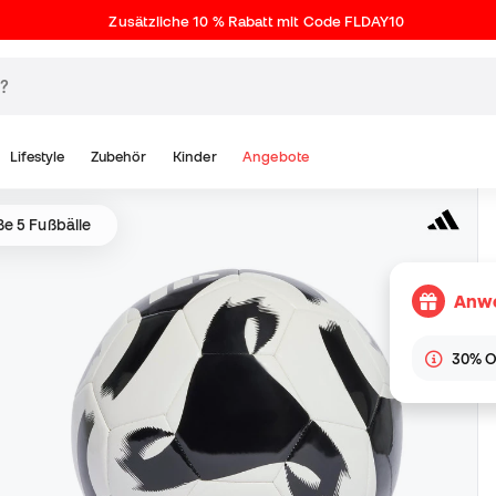
Zusätzliche 10 % Rabatt mit Code FLDAY10
Lifestyle
Zubehör
Kinder
Angebote
ße 5 Fußbälle
Anwe
30% OF