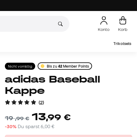
Konto
Korb
Trikotsets
Nicht vorrättig
Bis zu
42
Member Points
adidas Baseball
Kappe
(
2
)
13
,
99
€
19
,
99
€
-30%
Du sparst
6,00 €