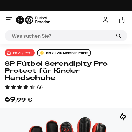
Im Angebot
Bis zu
210
Member Points
SP Fútbol Serendipity Pro
Protect für Kinder
Handschuhe
(
3
)
69
,
99
€