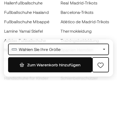
Hallenfußballschuhe
Real Madrid-Trikots
Fußballschuhe Haaland
Barcelona-Trikots
Fußballschuhe Mbappé
Atlético de Madrid-Trikots
Lamine Yamal Stiefel
Thermokleidung
Adidas Fußballschuhe
Trainingsbekleidung
Wählen Sie Ihre Größe
Nike Fußballschuhe
Spanien Hemden
Bälle
Fußballtrikots
Zum Warenkorb hinzufügen
Fußballschuhe für Kinder
Regenmäntel
Handschuhe für Kinder
Schienbeinschützer
Fußballschuhe für Kinder
Torwartkleidung
Kleidung für Kinder
Black Friday