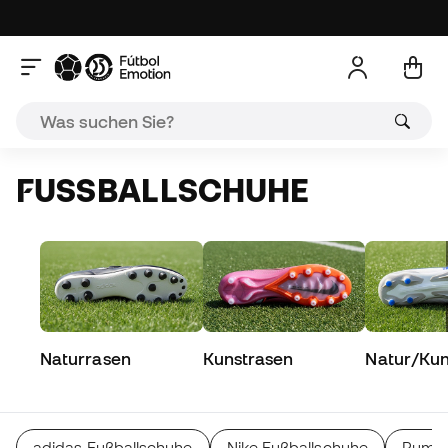
FUSSBALLSCHUHE
Naturrasen
Kunstrasen
Natur/Kun
adidas Fußballschuhe
Nike Fußballschuhe
Puma 