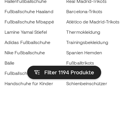
Hallenfußballschuhe
Real Madrid-Trikots
Fußballschuhe Haaland
Barcelona-Trikots
Fußballschuhe Mbappé
Atlético de Madrid-Trikots
Lamine Yamal Stiefel
Thermokleidung
Adidas Fußballschuhe
Trainingsbekleidung
Nike Fußballschuhe
Spanien Hemden
Bälle
Fußballtrikots
Filter 1194
Produkte
Fußballschuhe für Kinder
Regenmäntel
Handschuhe für Kinder
Schienbeinschützer
Fußballschuhe für Kinder
Torwartkleidung
Kleidung für Kinder
Black Friday