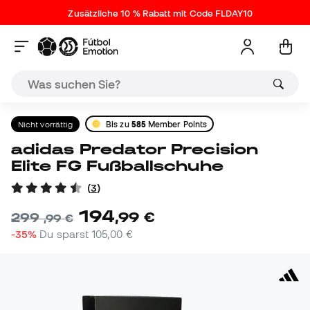
Zusätzliche 10 % Rabatt mit Code FLDAY10
Nicht vorrättig
Bis zu
585
Member Points
adidas Predator Precision
Elite FG Fußballschuhe
(
3
)
194
,
99
€
299
,
99
€
-35%
Du sparst
105,00 €