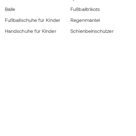
Bälle
Fußballtrikots
Fußballschuhe für Kinder
Regenmäntel
Handschuhe für Kinder
Schienbeinschützer
Fußballschuhe für Kinder
Torwartkleidung
Kleidung für Kinder
Black Friday
Werde ein
Jetzt
Member
Sammeln Sie Punkte und sparen Sie bei Ihren
Einkäufe
Vorrangiger Zugang zu exklusiven Produkten