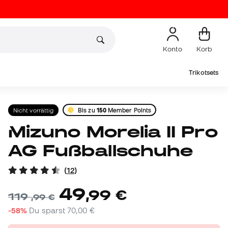
Konto
Korb
Trikotsets
Nicht vorrättig
Bis zu
150
Member Points
Mizuno Morelia II Pro
AG Fußballschuhe
(
12
)
49
,
99
€
119
,
99
€
-58%
Du sparst
70,00 €