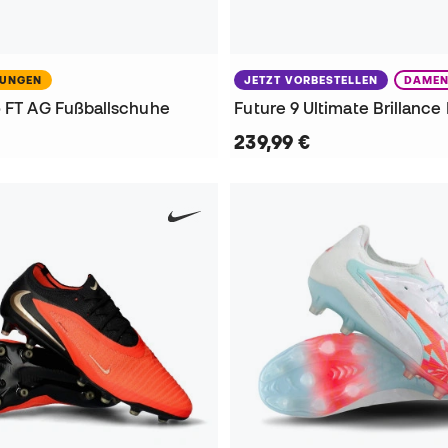
NUNGEN
JETZT VORBESTELLEN
DAME
o FT AG Fußballschuhe
239,99 €