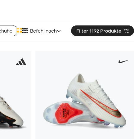
chuhe
Munich Fußballschuhe
Befehl nach
Filter 1192
Skechers Fußballschuh
Produkte