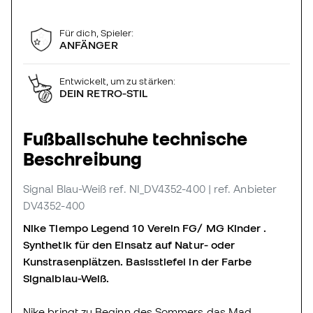
Für dich, Spieler:
ANFÄNGER
Entwickelt, um zu stärken:
DEIN RETRO-STIL
Fußballschuhe technische
Beschreibung
Signal Blau-Weiß
ref. NI_DV4352-400
| ref. Anbieter
DV4352-400
Nike Tiempo Legend 10 Verein FG/ MG Kinder .
Synthetik für den Einsatz auf Natur- oder
Kunstrasenplätzen. Basisstiefel in der Farbe
Signalblau-Weiß.
Nike bringt zu Beginn des Sommers das Mad