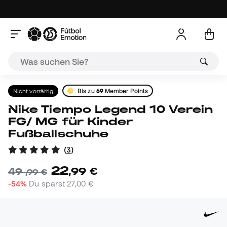
Nicht vorrättig
Bis zu
69
Member Points
Nike Tiempo Legend 10 Verein
FG/ MG für Kinder
Fußballschuhe
(
3
)
22
,
99
€
49
,
99
€
-54%
Du sparst
27,00 €