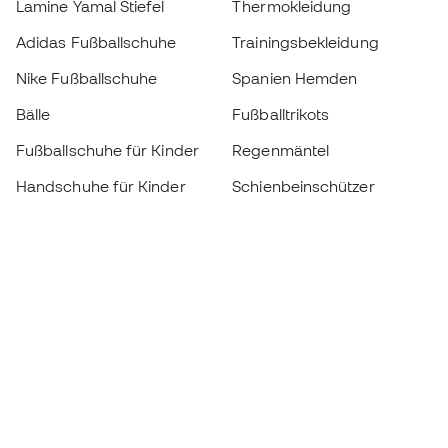
Lamine Yamal Stiefel
Thermokleidung
Adidas Fußballschuhe
Trainingsbekleidung
Nike Fußballschuhe
Spanien Hemden
Bälle
Fußballtrikots
Fußballschuhe für Kinder
Regenmäntel
Handschuhe für Kinder
Schienbeinschützer
Fußballschuhe für Kinder
Torwartkleidung
Kleidung für Kinder
Black Friday
Werde ein
Jetzt
Member
Sammeln Sie Punkte und sparen Sie bei Ihren