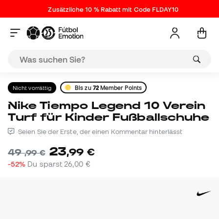
Zusätzliche 10 % Rabatt mit Code FLDAY10
Nicht vorrättig
Bis zu
72
Member Points
Nike Tiempo Legend 10 Verein
Turf für Kinder Fußballschuhe
Seien Sie der Erste, der einen Kommentar hinterlässt
23
,
99
€
49
,
99
€
-52%
Du sparst
26,00 €