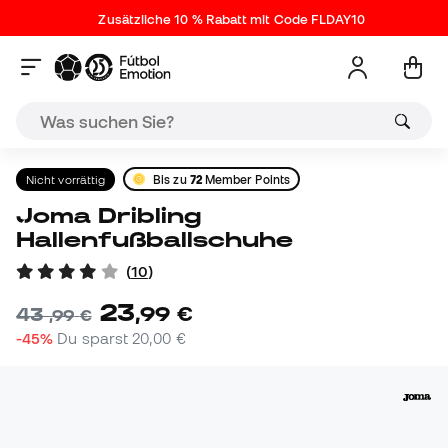
Zusätzliche 10 % Rabatt mit Code FLDAY10
Nicht vorrättig
Bis zu
72
Member Points
Joma Dribling
Hallenfußballschuhe
(
10
)
23
,
99
€
43
,
99
€
-45%
Du sparst
20,00 €