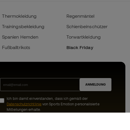
Thermokleidung
Regenmäntel
Trainingsbekleidung
Schienbeinschützer
Spanien Hemden
Torwartkleidung
Fußballtrikots
Black Friday
ANMELDUNG
Ich bin damit einverstanden, dass ich gemäß der
Datenschutzrichtlinie
von Sports Emotion personalisierte
Mitteilungen erhalte.