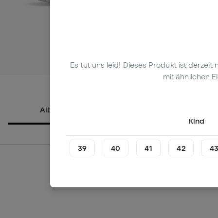
Es tut uns leid! Dieses Produkt ist derzei
Mehr Bilder
mit ähnlichen E
Alternative Produkte
Über das
Kind
39
40
41
42
4