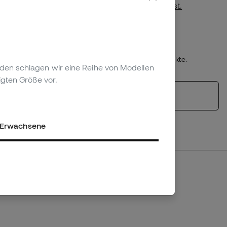
nächstgelegenen Geschäft erhältlich ist.
Plazo de devolución/cambio: 30 días
Rückgaberecht
*Nicht anwendbar auf personalisierte Produkte.
genden schlagen wir eine Reihe von Modellen
igten Größe vor.
Ähnliche Produkte
Erwachsene