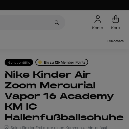
Konto
Korb
Trikotsets
Nicht vorrättig
Bis zu
126
Member Points
Nike Kinder Air
Zoom Mercurial
Vapor 16 Academy
KM IC
Hallenfußballschuhe
Seien Sie der Erste, der einen Kommentar hinterlässt