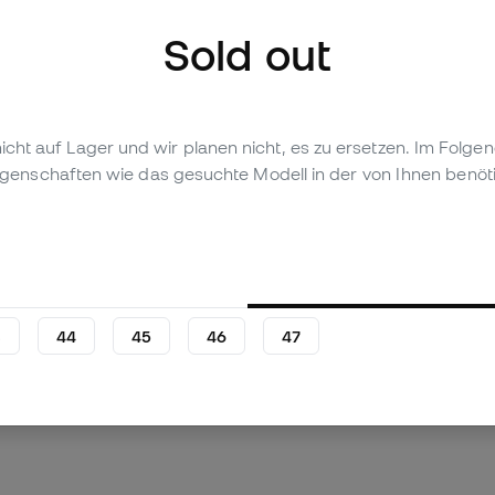
Sold out
t nicht auf Lager und wir planen nicht, es zu ersetzen. Im Fol
 anzeigen (2)
igenschaften wie das gesuchte Modell in der von Ihnen benöt
 Produkt
Persönliche Bewertung
3
44
45
46
47