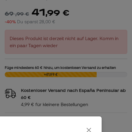
41
,
99
€
69
,
99
€
-40%
Du sparst
28,00 €
Dieses Produkt ist derzeit nicht auf Lager. Komm in
ein paar Tagen wieder
Füge mindestens
60 €
hinzu, um kostenlosen Versand zu erhalten
0,00 €
+41,99 €
Kostenloser Versand nach España Peninsular ab
60 €
4,99 € für kleinere Bestellungen
Verfügbarkeit im Geschäft
Prüfen , ob dieses Produkt in Ihrem