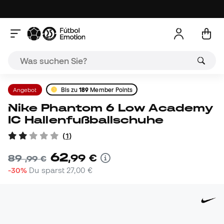
Angebot
Bis zu
189
Member Points
Nike Phantom 6 Low Academy
IC Hallenfußballschuhe
(
1
)
62
,
99
€
89
,
99
€
-30%
Du sparst
27,00 €