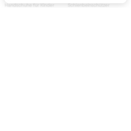
Handschuhe für Kinder
Schienbeinschützer
Fußballschuhe für Kinder
Torwartkleidung
Kleidung für Kinder
Black Friday
Werde ein
Jetzt
Member
Sammeln Sie Punkte und sparen Sie bei Ihren
Einkäufe
Vorrangiger Zugang zu exklusiven Produkten
Treten Sie über einer halben Million Mitglieder
bei