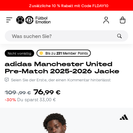
Zusätzliche 10 % Rabatt mit Code FLDAY10
Nicht vorrättig
Bis zu
231
Member Points
adidas Manchester United
Pre-Match 2025-2026 Jacke
Seien Sie der Erste, der einen Kommentar hinterlässt
76
,
99
€
109
,
99
€
-30%
Du sparst
33,00 €