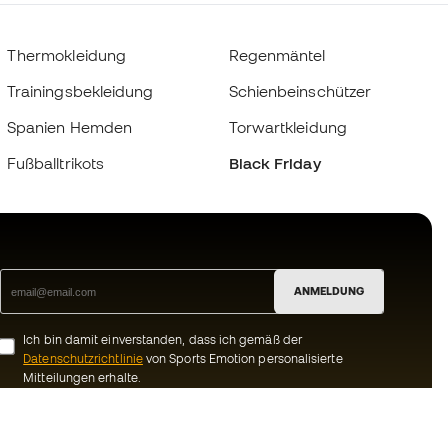
Thermokleidung
Regenmäntel
Trainingsbekleidung
Schienbeinschützer
Spanien Hemden
Torwartkleidung
Fußballtrikots
Black Friday
ANMELDUNG
Ich bin damit einverstanden, dass ich gemäß der
Datenschutzrichtlinie
von Sports Emotion personalisierte
Mitteilungen erhalte.