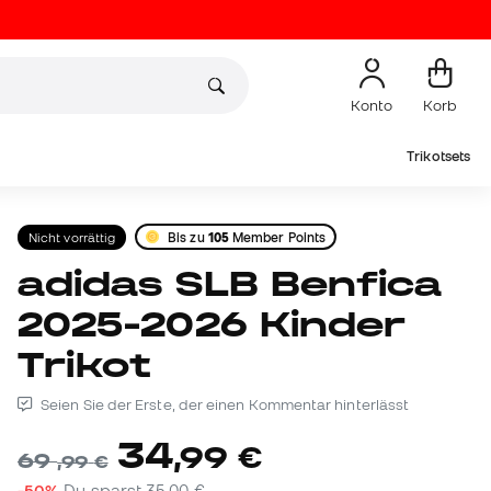
Konto
Korb
Trikotsets
Nicht vorrättig
Bis zu
105
Member Points
adidas SLB Benfica
2025-2026 Kinder
Trikot
Seien Sie der Erste, der einen Kommentar hinterlässt
34
,
99
€
69
,
99
€
-50%
Du sparst
35,00 €