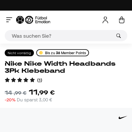
Nicht vorrättig
Bis zu
36
Member Points
Nike Nike Width Headbands
3Pk Klebeband
(
1
)
11
,
99
€
14
,
99
€
-20%
Du sparst
3,00 €