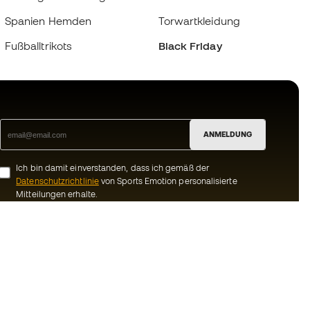
Spanien Hemden
Torwartkleidung
Fußballtrikots
Black Friday
ANMELDUNG
Ich bin damit einverstanden, dass ich gemäß der
Datenschutzrichtlinie
von Sports Emotion personalisierte
Mitteilungen erhalte.
ion
#BeTheBest
Gemeinschaft
Bei Sports Emotion fördern wir einen