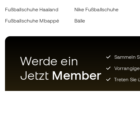
Fußballschuhe Haaland
Nike Fußballschuhe
Fußballschuhe Mbappé
Bälle
Werde ein
Sammeln Sie
Vorrangige
Jetzt
Member
Treten Sie ü
Laden Sie jetzt die App für
Fußballfans herunter und