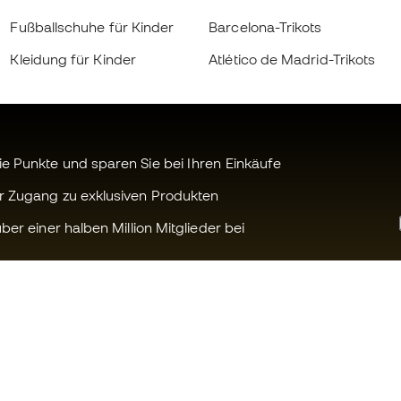
Fußballschuhe für Kinder
Barcelona-Trikots
Kleidung für Kinder
Atlético de Madrid-Trikots
 Punkte und sparen Sie bei Ihren Einkäufe
r Zugang zu exklusiven Produkten
ber einer halben Million Mitglieder bei
Können wir Ihnen helfen?
Fútbol Emot
Kundendienst
Die Member 