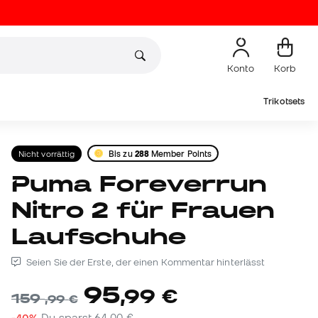
Konto
Korb
Trikotsets
Nicht vorrättig
Bis zu
288
Member Points
Puma Foreverrun
Nitro 2 für Frauen
Laufschuhe
Seien Sie der Erste, der einen Kommentar hinterlässt
95
,
99
€
159
,
99
€
-40%
Du sparst
64,00 €