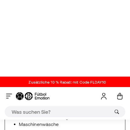
Die Nike Dri-FIT-Technologie leitet Schweiß von der
Haut ab, damit du trocken und komfortabel bleibst.
Elastisches und atmungsaktives Strickgewebe für
mehr Frische und Weichheit.
Mesh-Seiteneinsätze erhöhen die Atmungsaktivität,
um dich kühl zu halten.
100% Polyester
Gesticktes Swoosh-Logo
Maschinenwäsche
Nike Neue Veröffentlichungen
Kinder
Persönliche Bewertung (7)