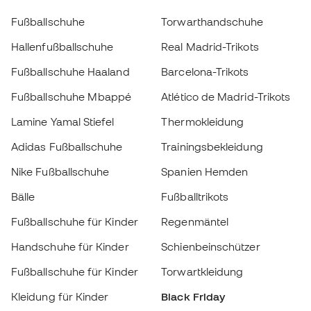
Nike Fußballschuhe
Spanien Hemden
Bälle
Fußballtrikots
Fußballschuhe für Kinder
Regenmäntel
Handschuhe für Kinder
Schienbeinschützer
Fußballschuhe für Kinder
Torwartkleidung
Kleidung für Kinder
Black Friday
Wählen Sie Ihre Größe
Werde ein
Zum Warenkorb hinzufügen
Jetzt
Member
Sammeln Sie Punkte und sparen Sie bei Ihren
Einkäufe
Vorrangiger Zugang zu exklusiven Produkten