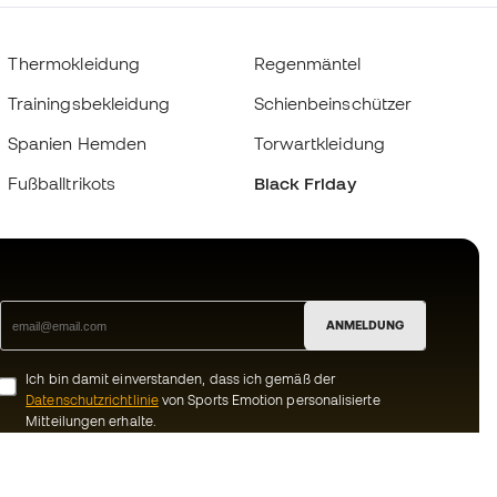
Thermokleidung
Regenmäntel
Trainingsbekleidung
Schienbeinschützer
Spanien Hemden
Torwartkleidung
Fußballtrikots
Black Friday
ANMELDUNG
Ich bin damit einverstanden, dass ich gemäß der
Datenschutzrichtlinie
von Sports Emotion personalisierte
Mitteilungen erhalte.