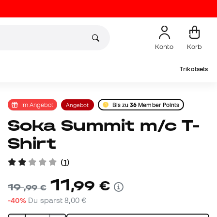
Konto
Korb
Trikotsets
Im Angebot
Angebot
Bis zu
36
Member Points
Soka Summit m/c T-
Shirt
(
1
)
11
,
99
€
19
,
99
€
-40%
Du sparst
8,00 €