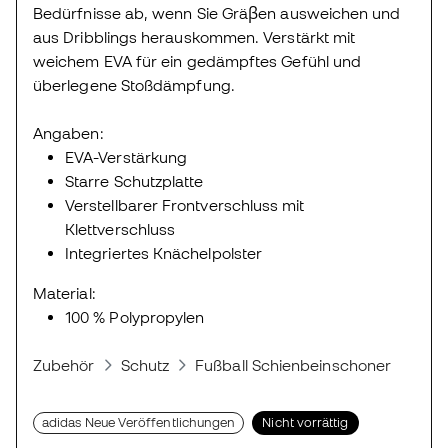
Bedürfnisse ab, wenn Sie Gräβen ausweichen und
aus Dribblings herauskommen. Verstärkt mit
weichem EVA für ein gedämpftes Gefühl und
überlegene Stoßdämpfung.
Angaben:
EVA-Verstärkung
Starre Schutzplatte
Verstellbarer Frontverschluss mit
Klettverschluss
Integriertes Knächelpolster
Material:
100 % Polypropylen
Zubehör
Schutz
Fußball Schienbeinschoner
Sch
adidas Neue Veröffentlichungen
Nicht vorrättig