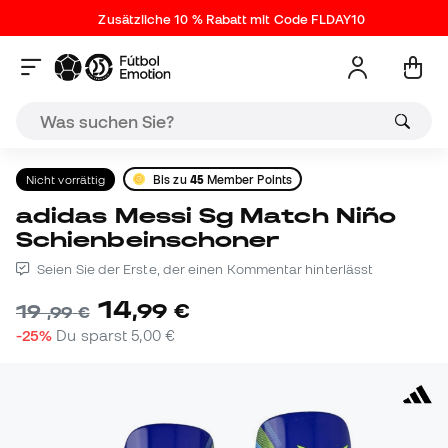
Zusätzliche 10 % Rabatt mit Code FLDAY10
Nicht vorrättig
Bis zu
45
Member Points
adidas Messi Sg Match Niño
Schienbeinschoner
Seien Sie der Erste, der einen Kommentar hinterlässt
14
,
99
€
19
,
99
€
-25%
Du sparst
5,00 €