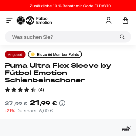
Zusätzliche 10 % Rabatt mit Code FLDAY10
Angebot
Bis zu
66
Member Points
Puma Ultra Flex Sleeve by
Fútbol Emotion
Schienbeinschoner
(
4
)
21
,
99
€
27
,
99
€
-21%
Du sparst
6,00 €