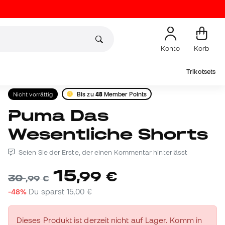
Konto
Korb
Trikotsets
Nicht vorrättig
Bis zu
48
Member Points
Puma Das
Wesentliche Shorts
Seien Sie der Erste, der einen Kommentar hinterlässt
15
,
99
€
30
,
99
€
-48%
Du sparst
15,00 €
Dieses Produkt ist derzeit nicht auf Lager. Komm in