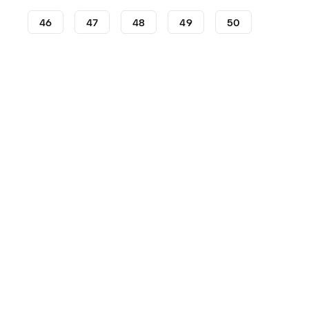
46
47
48
49
50
Lifestyle
Sneakers
adidas Sneakers
adidas Gazell