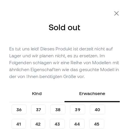
Zusätzliche 10 % Rabatt mit Code FLDAY10
Sold out
Es tut uns leid! Dieses Produkt ist derzeit nicht auf
Nicht vorrättig
Bis zu
180
Member Points
Lager und wir planen nicht, es zu ersetzen. Im
adidas Kinder Gazelle
Folgenden schlagen wir eine Reihe von Modellen mit
Sneakers
ähnlichen Eigenschaften wie das gesuchte Modell in
der von Ihnen benötigten Größe vor.
(
2
)
59
,
99
€
74
,
99
€
Kind
Erwachsene
-20%
Du sparst
15,00 €
36
37
38
39
40
41
42
43
44
45