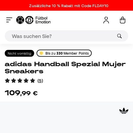
Zusätzliche 10 % Rabatt mit Code FLDAY10
Nicht vorrättig
Bis zu
330
Member Points
adidas Handball Spezial Mujer
Sneakers
(
5
)
109
,
99
€