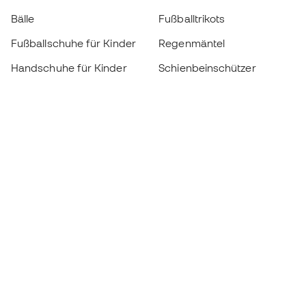
Bälle
Fußballtrikots
Fußballschuhe für Kinder
Regenmäntel
Handschuhe für Kinder
Schienbeinschützer
Fußballschuhe für Kinder
Torwartkleidung
Kleidung für Kinder
Black Friday
Werde ein
Jetzt
Member
Sammeln Sie Punkte und sparen Sie bei Ihren
Einkäufe
Vorrangiger Zugang zu exklusiven Produkten
Treten Sie über einer halben Million Mitglieder