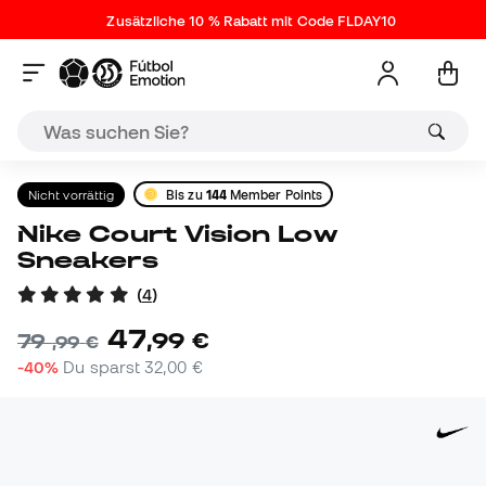
Zusätzliche 10 % Rabatt mit Code FLDAY10
Nicht vorrättig
Bis zu
144
Member Points
Nike Court Vision Low
Sneakers
(
4
)
47
,
99
€
79
,
99
€
-40%
Du sparst
32,00 €