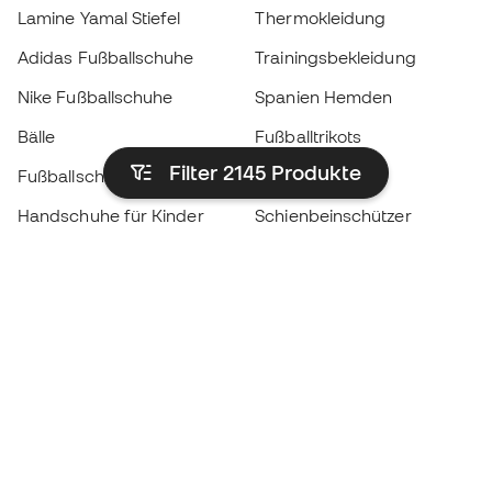
Lamine Yamal Stiefel
Thermokleidung
Adidas Fußballschuhe
Trainingsbekleidung
Nike Fußballschuhe
Spanien Hemden
Bälle
Fußballtrikots
Filter 2145
Produkte
Fußballschuhe für Kinder
Regenmäntel
Handschuhe für Kinder
Schienbeinschützer
Fußballschuhe für Kinder
Torwartkleidung
Kleidung für Kinder
Black Friday
Werde ein
Jetzt
Member