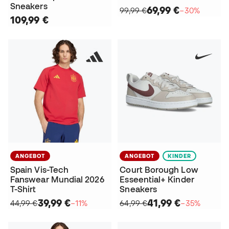
Sneakers
69,99 €
99,99 €
−30%
109,99 €
ANGEBOT
ANGEBOT
KINDER
Spain Vis-Tech
Court Borough Low
Fanswear Mundial 2026
Esseential+ Kinder
T-Shirt
Sneakers
39,99 €
41,99 €
44,99 €
−11%
64,99 €
−35%