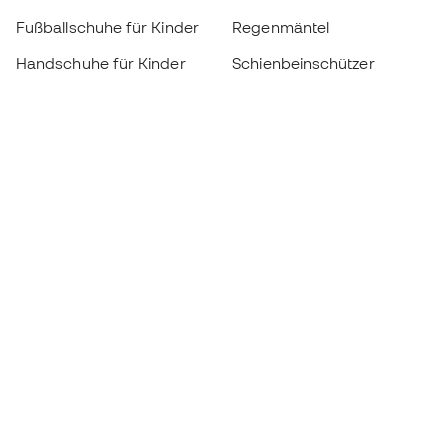
Fußballschuhe für Kinder
Regenmäntel
Handschuhe für Kinder
Schienbeinschützer
Fußballschuhe für Kinder
Torwartkleidung
Kleidung für Kinder
Black Friday
Werde ein
Jetzt
Member
Sammeln Sie Punkte und sparen Sie bei Ihren
Einkäufe
Vorrangiger Zugang zu exklusiven Produkten
Treten Sie über einer halben Million Mitglieder
bei