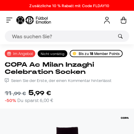
Zusätzliche 10 % Rabatt mit Code FLDAY10
Im Angebot
Nicht vorrättig
Bis zu
18
Member Points
COPA Ac Milan Inzaghi
Celebration Socken
Seien Sie der Erste, der einen Kommentar hinterlässt
5
,
99
€
11
,
99
€
-50%
Du sparst
6,00 €