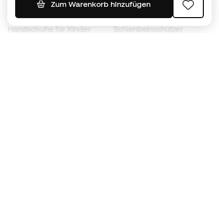
Zum Warenkorb hinzufügen
Fußballschuhe für Kinder
Regenmäntel
Handschuhe für Kinder
Schienbeinschützer
Fußballschuhe für Kinder
Torwartkleidung
Kleidung für Kinder
Black Friday
Werde ein
Jetzt
Member
Sammeln Sie Punkte und sparen Sie bei Ihren
Einkäufe
Vorrangiger Zugang zu exklusiven Produkten
Treten Sie über einer halben Million Mitglieder
bei