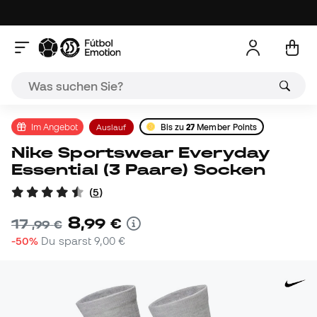
Im Angebot
Auslauf
Bis zu
27
Member Points
Nike Sportswear Everyday
Essential (3 Paare) Socken
(
5
)
8
,
99
€
17
,
99
€
-50%
Du sparst
9,00 €