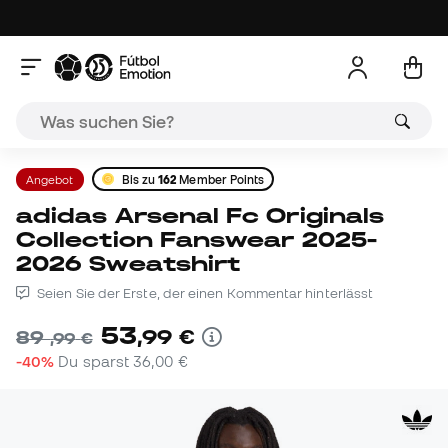
Angebot
Bis zu
162
Member Points
adidas Arsenal Fc Originals
Collection Fanswear 2025-
2026 Sweatshirt
Seien Sie der Erste, der einen Kommentar hinterlässt
53
,
99
€
89
,
99
€
-40%
Du sparst
36,00 €