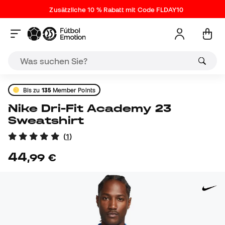
Zusätzliche 10 % Rabatt mit Code FLDAY10
Bis zu
135
Member Points
Nike Dri-Fit Academy 23
Sweatshirt
(
1
)
44
,
99
€