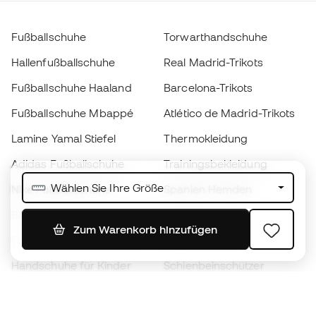
Fußballschuhe
Torwarthandschuhe
Hallenfußballschuhe
Real Madrid-Trikots
Fußballschuhe Haaland
Barcelona-Trikots
Fußballschuhe Mbappé
Atlético de Madrid-Trikots
Lamine Yamal Stiefel
Thermokleidung
Adidas Fußballschuhe
Trainingsbekleidung
Wählen Sie Ihre Größe
Nike Fußballschuhe
Spanien Hemden
Bälle
Fußballtrikots
Zum Warenkorb hinzufügen
Fußballschuhe für Kinder
Regenmäntel
Handschuhe für Kinder
Schienbeinschützer
Fußballschuhe für Kinder
Torwartkleidung