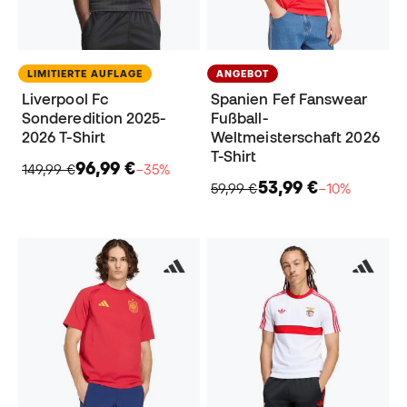
LIMITIERTE AUFLAGE
ANGEBOT
Liverpool Fc
Spanien Fef Fanswear
Sonderedition 2025-
Fußball-
2026 T-Shirt
Weltmeisterschaft 2026
T-Shirt
96,99 €
149,99 €
−35%
53,99 €
59,99 €
−10%