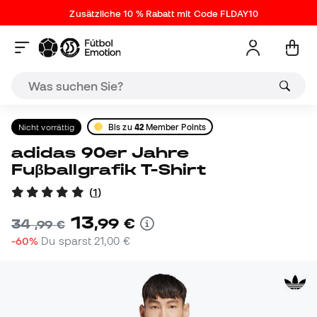
Zusätzliche 10 % Rabatt mit Code FLDAY10
Nicht vorrättig
Bis zu
42
Member Points
adidas 90er Jahre
Fuβballgrafik T-Shirt
(
1
)
13
,
99
€
34
,
99
€
-60%
Du sparst
21,00 €