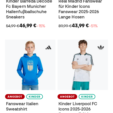
Kinder Barreda Decode
Real Madrid Fanswear
Fc Bayern Municher
für Kinder Icons
Hallenfuβballschuhe
Fanswear 2025-2026
Sneakers
Lange Hosen
46,99 €
43,99 €
54,99 €
−15%
89,99 €
−51%
ANGEBOT
KINDER
ANGEBOT
KINDER
Fanswear Italien
Kinder Liverpool FC
Sweatshirt
Icons 2025-2026