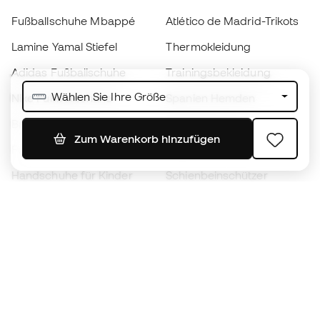
Fußballschuhe Mbappé
Atlético de Madrid-Trikots
Lamine Yamal Stiefel
Thermokleidung
Adidas Fußballschuhe
Trainingsbekleidung
Wählen Sie Ihre Größe
Nike Fußballschuhe
Spanien Hemden
Bälle
Fußballtrikots
Zum Warenkorb hinzufügen
Fußballschuhe für Kinder
Regenmäntel
Handschuhe für Kinder
Schienbeinschützer
Fußballschuhe für Kinder
Torwartkleidung
Kleidung für Kinder
Black Friday
Werde ein