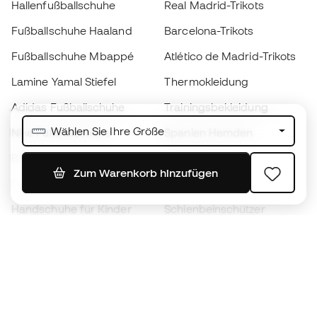
Hallenfußballschuhe
Real Madrid-Trikots
Fußballschuhe Haaland
Barcelona-Trikots
Fußballschuhe Mbappé
Atlético de Madrid-Trikots
Lamine Yamal Stiefel
Thermokleidung
Adidas Fußballschuhe
Trainingsbekleidung
Wählen Sie Ihre Größe
Nike Fußballschuhe
Spanien Hemden
Bälle
Fußballtrikots
Zum Warenkorb hinzufügen
Fußballschuhe für Kinder
Regenmäntel
Handschuhe für Kinder
Schienbeinschützer
Fußballschuhe für Kinder
Torwartkleidung
Kleidung für Kinder
Black Friday