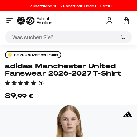
Zusätzliche 10 % Rabatt mit Code FLDAY10
Bis zu
270
Member Points
adidas Manchester United
Fanswear 2026-2027 T-Shirt
(
1
)
89
,
99
€