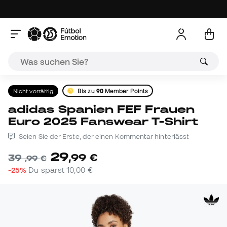
Nicht vorrättig
Bis zu
90
Member Points
adidas Spanien FEF Frauen
Euro 2025 Fanswear T-Shirt
Seien Sie der Erste, der einen Kommentar hinterlässt
29
,
99
€
39
,
99
€
-25%
Du sparst
10,00 €