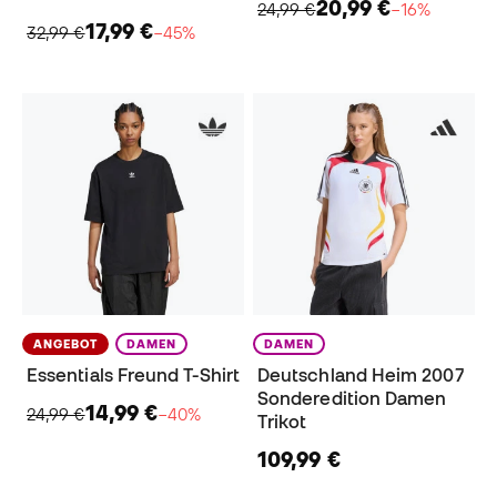
20,99 €
24,99 €
−16%
17,99 €
32,99 €
−45%
ANGEBOT
DAMEN
DAMEN
Essentials Freund T-Shirt
Deutschland Heim 2007
Sonderedition Damen
14,99 €
24,99 €
−40%
Trikot
109,99 €