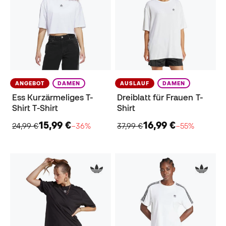
ANGEBOT
DAMEN
AUSLAUF
DAMEN
Ess Kurzärmeliges T-
Dreiblatt für Frauen T-
Shirt T-Shirt
Shirt
15,99 €
16,99 €
24,99 €
−36%
37,99 €
−55%