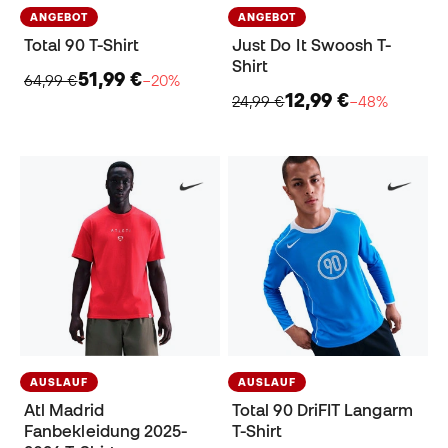
ANGEBOT
ANGEBOT
Total 90 T-Shirt
Just Do It Swoosh T-
Shirt
51,99 €
64,99 €
−20%
12,99 €
24,99 €
−48%
AUSLAUF
AUSLAUF
Atl Madrid
Total 90 DriFIT Langarm
Fanbekleidung 2025-
T-Shirt