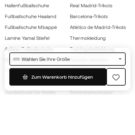
Hallenfußballschuhe
Real Madrid-Trikots
Fußballschuhe Haaland
Barcelona-Trikots
Fußballschuhe Mbappé
Atlético de Madrid-Trikots
Lamine Yamal Stiefel
Thermokleidung
Adidas Fußballschuhe
Trainingsbekleidung
Wählen Sie Ihre Größe
Nike Fußballschuhe
Spanien Hemden
Bälle
Fußballtrikots
Zum Warenkorb hinzufügen
Fußballschuhe für Kinder
Regenmäntel
Handschuhe für Kinder
Schienbeinschützer
Fußballschuhe für Kinder
Torwartkleidung
Kleidung für Kinder
Black Friday