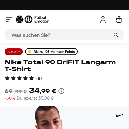
Auslauf
Bis zu
105
Member Points
Nike Total 90 DriFIT Langarm
T-Shirt
(
8
)
34
,
99
€
69
,
99
€
-50%
Du sparst
35,00 €