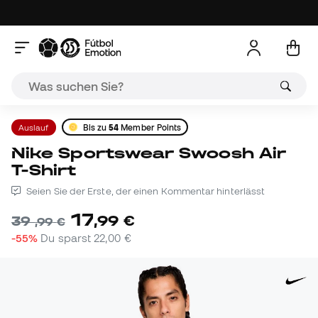
Auslauf
Bis zu
54
Member Points
Nike Sportswear Swoosh Air
T-Shirt
Seien Sie der Erste, der einen Kommentar hinterlässt
17
,
99
€
39
,
99
€
-55%
Du sparst
22,00 €