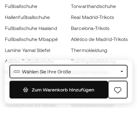
Fußballschuhe
Torwarthandschuhe
Hallenfußballschuhe
Real Madrid-Trikots
Fußballschuhe Haaland
Barcelona-Trikots
Fußballschuhe Mbappé
Atlético de Madrid-Trikots
Lamine Yamal Stiefel
Thermokleidung
Adidas Fußballschuhe
Trainingsbekleidung
Wählen Sie Ihre Größe
Nike Fußballschuhe
Spanien Hemden
Bälle
Fußballtrikots
Zum Warenkorb hinzufügen
Fußballschuhe für Kinder
Regenmäntel
Handschuhe für Kinder
Schienbeinschützer
Fußballschuhe für Kinder
Torwartkleidung
Kleidung für Kinder
Black Friday