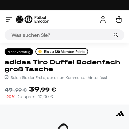
Nicht vorrättig
Bis zu
120
Member Points
adidas Tiro Duffel Bodenfach
groß Tasche
Seien Sie der Erste, der einen Kommentar hinterlässt
39
,
99
€
49
,
99
€
-20%
Du sparst
10,00 €