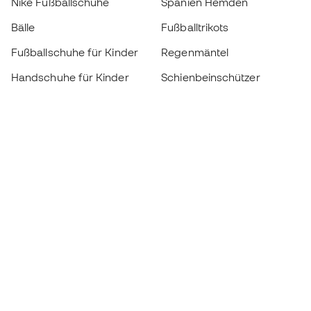
Nike Fußballschuhe
Spanien Hemden
Bälle
Fußballtrikots
Fußballschuhe für Kinder
Regenmäntel
Handschuhe für Kinder
Schienbeinschützer
Fußballschuhe für Kinder
Torwartkleidung
Kleidung für Kinder
Black Friday
Werde ein
Jetzt
Member
Sammeln Sie Punkte und sparen Sie bei Ihren
Einkäufe
Vorrangiger Zugang zu exklusiven Produkten