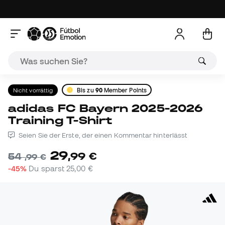
Nicht vorrättig
Bis zu
90
Member Points
adidas FC Bayern 2025-2026
Training T-Shirt
Seien Sie der Erste, der einen Kommentar hinterlässt
29
,
99
€
54
,
99
€
-45%
Du sparst
25,00 €