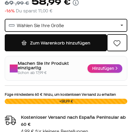
58
,
99
€
69
,
99
€
-16%
Du sparst
11,00 €
Wählen Sie Ihre Größe
Zum Warenkorb hinzufügen
Machen Sie Ihr Produkt
einzigartig
Hinzufügen
Schon ab 17,99 €
Füge mindestens
60 €
hinzu, um kostenlosen Versand zu erhalten
0,00 €
+58,99 €
Kostenloser Versand nach España Peninsular ab
60 €
4,99 € für kleinere Bestellungen