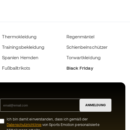
Thermokleidung
Regenmäntel
Trainingsbekleidung
Schienbeinschützer
Spanien Hemden
Torwartkleidung
Fußballtrikots
Black Friday
ANMELDUNG
Ich bin damit einverstanden, dass ich gemäß der
Datenschutzrichtlinie
von Sports Emotion personalisierte