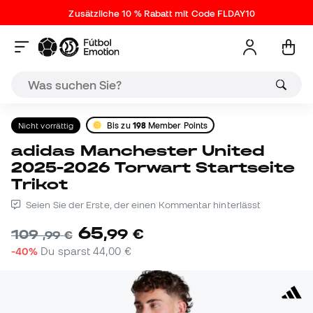
Zusätzliche 10 % Rabatt mit Code FLDAY10
Nicht vorrättig
Bis zu
198
Member Points
adidas Manchester United
2025-2026 Torwart Startseite
Trikot
Seien Sie der Erste, der einen Kommentar hinterlässt
65
,
99
€
109
,
99
€
-40%
Du sparst
44,00 €