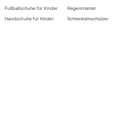
Fußballschuhe für Kinder
Regenmäntel
Handschuhe für Kinder
Schienbeinschützer
Fußballschuhe für Kinder
Torwartkleidung
Kleidung für Kinder
Black Friday
Werde ein
Jetzt
Member
Sammeln Sie Punkte und sparen Sie bei Ihren
Einkäufe
Vorrangiger Zugang zu exklusiven Produkten
Treten Sie über einer halben Million Mitglieder
bei