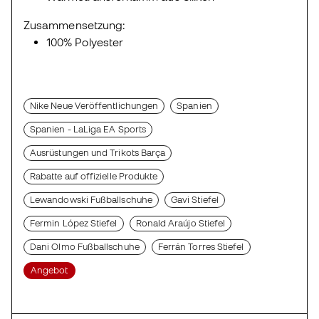
Zusammensetzung:
100% Polyester
Nike Neue Veröffentlichungen
Spanien
Spanien - LaLiga EA Sports
Ausrüstungen und Trikots Barça
Rabatte auf offizielle Produkte
Lewandowski Fußballschuhe
Gavi Stiefel
Fermin López Stiefel
Ronald Araújo Stiefel
Dani Olmo Fußballschuhe
Ferrán Torres Stiefel
Angebot