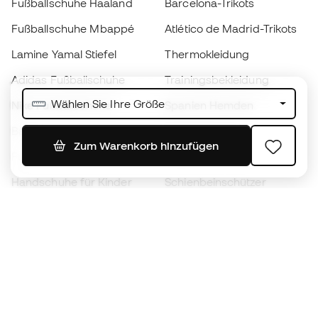
Fußballschuhe Haaland
Barcelona-Trikots
Fußballschuhe Mbappé
Atlético de Madrid-Trikots
Lamine Yamal Stiefel
Thermokleidung
Adidas Fußballschuhe
Trainingsbekleidung
Wählen Sie Ihre Größe
Nike Fußballschuhe
Spanien Hemden
Bälle
Fußballtrikots
Zum Warenkorb hinzufügen
Fußballschuhe für Kinder
Regenmäntel
Handschuhe für Kinder
Schienbeinschützer
Fußballschuhe für Kinder
Torwartkleidung
Kleidung für Kinder
Black Friday
Werde ein