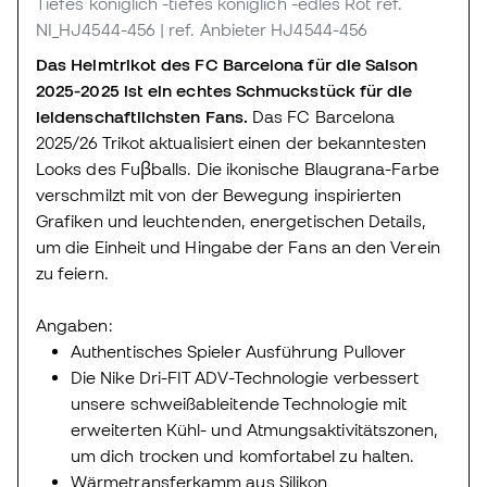
Tiefes königlich -tiefes königlich -edles Rot
ref.
NI_HJ4544-456
| ref. Anbieter HJ4544-456
Das Heimtrikot des FC Barcelona für die Saison
2025-2025 ist ein echtes Schmuckstück für die
leidenschaftlichsten Fans.
Das FC Barcelona
2025/26 Trikot aktualisiert einen der bekanntesten
Looks des Fuβballs. Die ikonische Blaugrana-Farbe
verschmilzt mit von der Bewegung inspirierten
Grafiken und leuchtenden, energetischen Details,
um die Einheit und Hingabe der Fans an den Verein
zu feiern.
Angaben:
Authentisches Spieler Ausführung Pullover
Die Nike Dri-FIT ADV-Technologie verbessert
unsere schweißableitende Technologie mit
erweiterten Kühl- und Atmungsaktivitätszonen,
um dich trocken und komfortabel zu halten.
Wärmetransferkamm aus Silikon