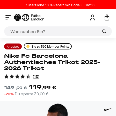
Zusätzliche 10 % Rabatt mit Code FLDAY10
Angebot
Bis zu
360
Member Points
Nike Fc Barcelona
Authentisches Trikot 2025-
2026 Trikot
(
13
)
119
,
99
€
149
,
99
€
-20%
Du sparst
30,00 €