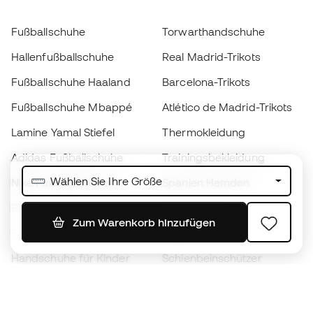
Fußballschuhe
Torwarthandschuhe
Hallenfußballschuhe
Real Madrid-Trikots
Fußballschuhe Haaland
Barcelona-Trikots
Fußballschuhe Mbappé
Atlético de Madrid-Trikots
Lamine Yamal Stiefel
Thermokleidung
Adidas Fußballschuhe
Trainingsbekleidung
Wählen Sie Ihre Größe
Nike Fußballschuhe
Spanien Hemden
Bälle
Fußballtrikots
Zum Warenkorb hinzufügen
Fußballschuhe für Kinder
Regenmäntel
Handschuhe für Kinder
Schienbeinschützer
Fußballschuhe für Kinder
Torwartkleidung
Kleidung für Kinder
Black Friday