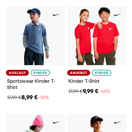
AUSLAUF
KINDER
ANGEBOT
KINDER
Sportswear Kinder T-
Kinder​ T-Shirt
Shirt
9,99 €
17,99 €
−44%
8,99 €
17,99 €
−50%