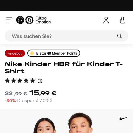
Angebot
Bis zu
48
Member Points
Nike Kinder HBR für Kinder T-
Shirt
(
1
)
15
,
99
€
22
,
99
€
-30%
Du sparst
7,00 €