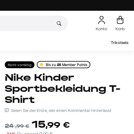
Konto
Korb
Trikotsets
Nicht vorrättig
Bis zu
48
Member Points
Nike Kinder
Sportbekleidung T-
Shirt
Seien Sie der Erste, der einen Kommentar hinterlässt
15
,
99
€
24
,
99
€
-36%
Du sparst
9,00 €