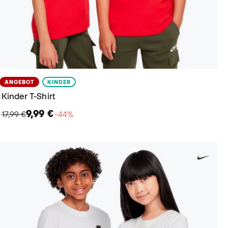
ANGEBOT
KINDER
Kinder​ T-Shirt
9,99 €
17,99 €
−44%