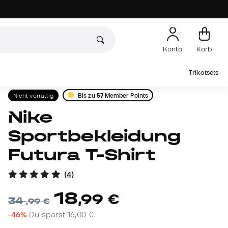
Konto
Korb
Trikotsets
Nicht vorrättig
Bis zu
57
Member Points
Nike
Sportbekleidung
Futura T-Shirt
(
4
)
18
,
99
€
34
,
99
€
-46%
Du sparst
16,00 €