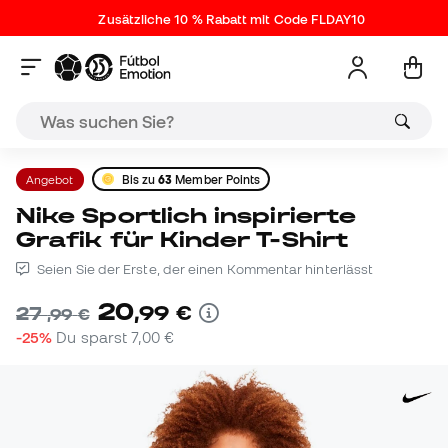
Zusätzliche 10 % Rabatt mit Code FLDAY10
Angebot
Bis zu
63
Member Points
Nike Sportlich inspirierte
Grafik für Kinder T-Shirt
Seien Sie der Erste, der einen Kommentar hinterlässt
20
,
99
€
27
,
99
€
-25%
Du sparst
7,00 €