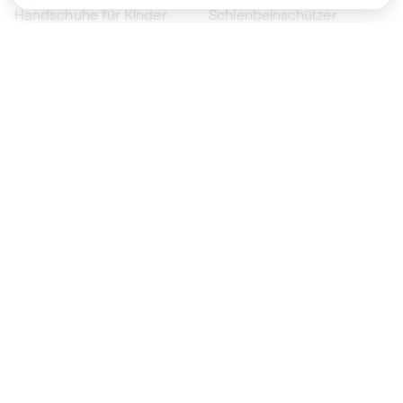
Handschuhe für Kinder
Schienbeinschützer
Fußballschuhe für Kinder
Torwartkleidung
Kleidung für Kinder
Black Friday
Werde ein
Jetzt
Member
Sammeln Sie Punkte und sparen Sie bei Ihren
Einkäufe
Vorrangiger Zugang zu exklusiven Produkten
Treten Sie über einer halben Million Mitglieder
bei